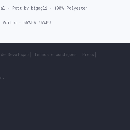
pal - Pett by bigagli - 100% Polyester
y Veillu - 55%PA 45%PU
 de Devolução
Termos e condições
Press
r.