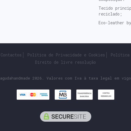
Tecido princi
reciclado;
Eco-leather b
Contactos
Política de Privacidade e Cookies
Política
Direito de livre resolução
agudahandmade 2026. Valores com Iva à taxa legal em vigo